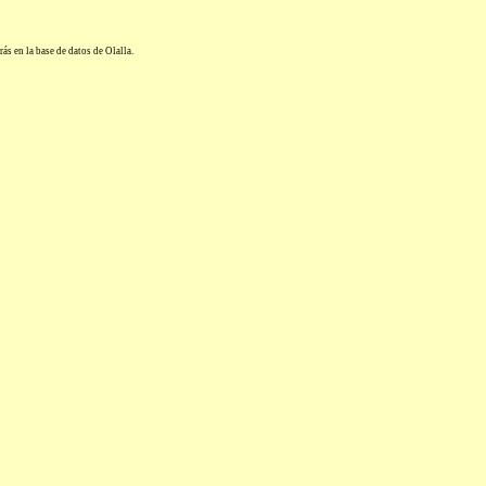
rás en la base de datos de Olalla.