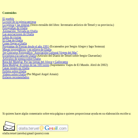
Contenidos
El pueblo
La torre de la iglesia antigua
La iglesia y las ermitas
(Texto extraído del libro: Inventario artístico de Teruel y su provincia.)
Fotografías de Olalla
Animación: Nevada en Olalla
Las asociaciones de Olalla
Libro de visitas
El Chat de Olalla
Como llegar a Olalla
Programas de Fiestas desde el año 1991
(Escaneados por Sergio Alegre y Iago Somoza)
Mapas topográficos y en relieve de Olalla
1er Concurso Fotográfico "Asociación Cultural Virgen del Mar"
Escultura a la carta en Olalla
(Artículo del Diario de Teruel sobre Sergio Chavarrías)
Artículos de prensa sobre Olalla
Ruta del Mudéjar. Por las tierras del Jiloca y Gallocanta
Ruta Mudéjar. El reino de las 100 torres
(Suplemento Viajes de El Mundo. Abril de 2002)
Casas rurales en Olalla
Folleto sobre Olalla
Videos sobre Olalla
(Por Miguel Angel Arnaiz)
Enlaces recomendados
Si quieres hacer algún comentario sobre esta página o quieres proporcionar ayuda en su elaboración escribe a:
olalla.teruel (arroba) gmail (punto) com