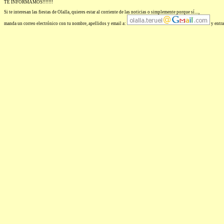
TE INFORMAMOS!!!!!!!
Si te interesan las fiestas de Olalla, quieres estar al corriente de las noticias o simplemente porque sí....,
manda un correo electrónico con tu nombre, apellidos y email a:
y entra